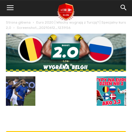
Blog
Bet4Win.expert
Strona główna
Euro 2020 | Włochy wygrają z Turcją? | Specjalny kurs
2,0
Screenshot_20210612_123956