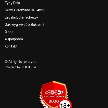
Typy Dnia
Serwis Premium BET4WIN
Legalni Bukmacherzy
Jak wygrywać z Bukiem?
O nas
Współpraca
Kontakt
© All rights reserved
Powered by
ZED MEDIA