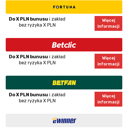
Do X PLN bunusu
i zakład
Więcej
bez ryzyka X PLN
informacji
Do X PLN bunusu
i zakład
Więcej
bez ryzyka X PLN
informacji
Do X PLN bunusu
i zakład
Więcej
bez ryzyka X PLN
informacji