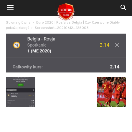
Blog
Bet4Win.expert
Strona główna
Euro 2020 | Rosja vs Belgia | Czy Czerwone Diabły
pokażą klasę?
Screenshot_20210612_125003