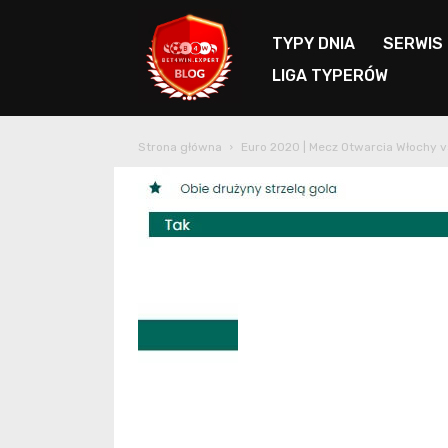
TYPY DNIA
SERWIS
LIGA TYPERÓW
Blog
Strona główna
Euro 2020 | Mecz Otwarcia Włochy vs
Bet4Win.expert