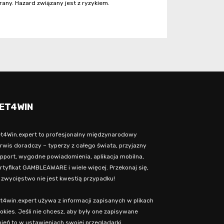
rany. Hazard związany jest z ryzykiem.
ET4WIN
t4Win.expert to profesjonalny międzynarodowy
rwis doradczy – typerzy z całego świata, przyjazny
pport, wygodne powiadomienia, aplikacja mobilna,
rtyfikat GAMBLEAWARE i wiele więcej. Przekonaj się,
 zwycięstwo nie jest kwestią przypadku!
t4win.expert używa z informacji zapisanych w plikach
okies. Jeśli nie chcesz, aby były one zapisywane
ień to w ustawieniach swojej przeglądarki