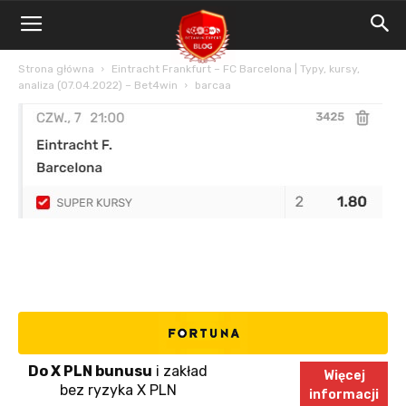
Blog
Bet4Win.expert
Strona główna
Eintracht Frankfurt – FC Barcelona | Typy, kursy,
analiza (07.04.2022) – Bet4win
barcaa
Do X PLN bunusu
i zakład
Więcej
bez ryzyka X PLN
informacji