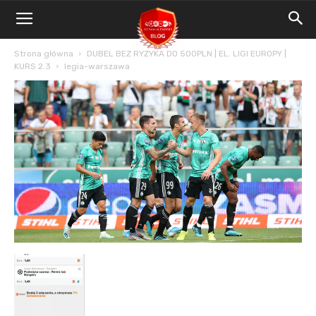
Blog
Bet4Win.expert
Strona główna
DUBEL BEZ RYZYKA DO 500PLN | EL. LIGI EUROPY |
KURS 2.3
legia-warszawa