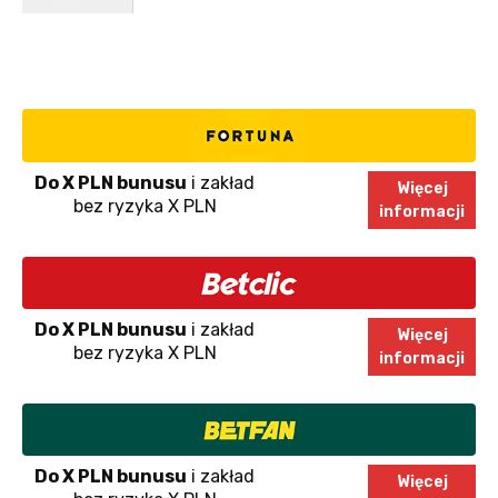
Do X PLN bunusu
i zakład
Więcej
bez ryzyka X PLN
informacji
Do X PLN bunusu
i zakład
Więcej
bez ryzyka X PLN
informacji
Do X PLN bunusu
i zakład
Więcej