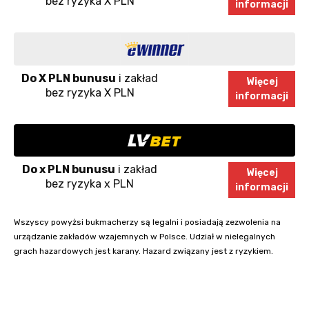
bez ryzyka X PLN
informacji
Do X PLN bunusu
i zakład
Więcej
bez ryzyka X PLN
informacji
Do x PLN bunusu
i zakład
Więcej
bez ryzyka x PLN
informacji
Wszyscy powyżsi bukmacherzy są legalni i posiadają zezwolenia na
urządzanie zakładów wzajemnych w Polsce. Udział w nielegalnych
grach hazardowych jest karany. Hazard związany jest z ryzykiem.