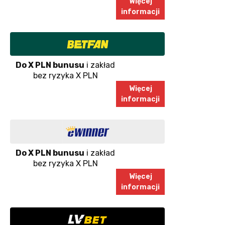
Więcej
informacji
Do X PLN bunusu
i zakład
bez ryzyka X PLN
Więcej
informacji
Do X PLN bunusu
i zakład
bez ryzyka X PLN
Więcej
informacji