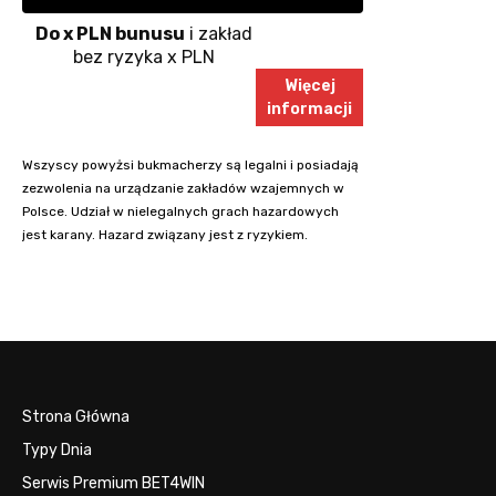
Do x PLN bunusu
i zakład
bez ryzyka x PLN
Więcej
informacji
Wszyscy powyżsi bukmacherzy są legalni i posiadają
zezwolenia na urządzanie zakładów wzajemnych w
Polsce. Udział w nielegalnych grach hazardowych
jest karany. Hazard związany jest z ryzykiem.
Strona Główna
Typy Dnia
Serwis Premium BET4WIN