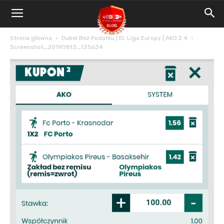
Blog
Bet4Win.expert
Strona główna
Dubel Bez Podatku | El. Liga Europy | AKO 2.4
Screenshot_20190813_135634