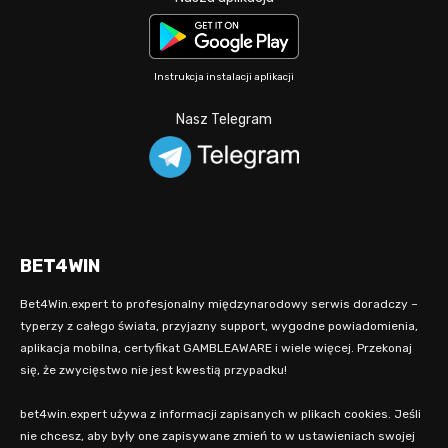
Instrukcja instalacji aplikacji
Nasz Telegram
BET4WIN
Bet4Win.expert to profesjonalny międzynarodowy serwis doradczy –
typerzy z całego świata, przyjazny support, wygodne powiadomienia,
aplikacja mobilna, certyfikat GAMBLEAWARE i wiele więcej. Przekonaj
się, że zwycięstwo nie jest kwestią przypadku!
bet4win.expert używa z informacji zapisanych w plikach cookies. Jeśli
nie chcesz, aby były one zapisywane zmień to w ustawieniach swojej