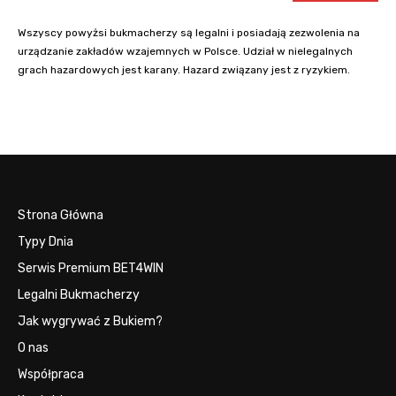
Wszyscy powyżsi bukmacherzy są legalni i posiadają zezwolenia na
urządzanie zakładów wzajemnych w Polsce. Udział w nielegalnych
grach hazardowych jest karany. Hazard związany jest z ryzykiem.
Strona Główna
Typy Dnia
Serwis Premium BET4WIN
Legalni Bukmacherzy
Jak wygrywać z Bukiem?
O nas
Współpraca