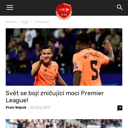
Blog
Bet4Win.expert
Home
Tags
Liverpool
Svět se bojí zničující moci Premier
League!
Piotr Wójcik
-
22 října 2017
0