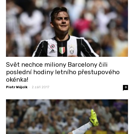
Svět nechce miliony Barcelony čili
poslední hodiny letního přestupového
okénka!
Piotr Wójcik
-
2 září 2017
0