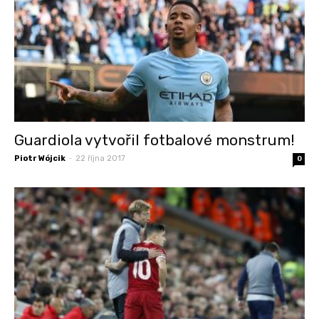
Guardiola vytvořil fotbalové monstrum!
Piotr Wójcik
-
22 října 2017
0