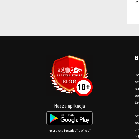
ka
B
Be
se
su
ce
że
Nasza aplikacja
be
co
zm
Instrukcja instalacji aplikacji
in