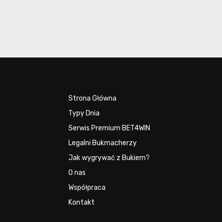
Strona Główna
Typy Dnia
Serwis Premium BET4WIN
Legalni Bukmacherzy
Jak wygrywać z Bukiem?
O nas
Współpraca
Kontakt