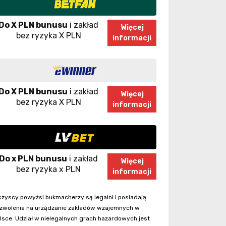
Do X PLN bunusu
i zakład
Więcej
bez ryzyka X PLN
informacji
Do X PLN bunusu
i zakład
Więcej
bez ryzyka X PLN
informacji
Do x PLN bunusu
i zakład
Więcej
bez ryzyka x PLN
informacji
zyscy powyżsi bukmacherzy są legalni i posiadają
zwolenia na urządzanie zakładów wzajemnych w
lsce. Udział w nielegalnych grach hazardowych jest