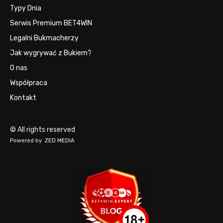
Typy Dnia
Serwis Premium BET4WIN
Legalni Bukmacherzy
Jak wygrywać z Bukiem?
O nas
Współpraca
Kontakt
© All rights reserved
Powered by
ZED MEDIA