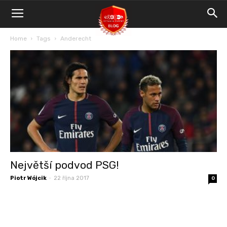
Blog
Bet4Win.expert
Home
Tags
Anderecht
Největší podvod PSG!
Piotr Wójcik
-
22 října 2017
0