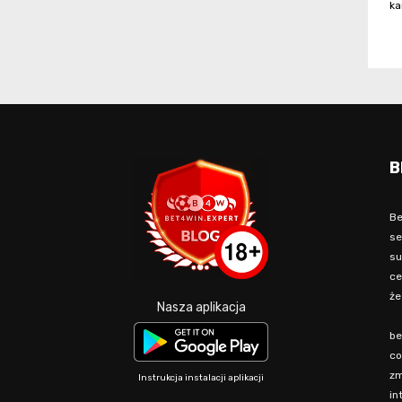
ka
B
Be
se
su
ce
że
Nasza aplikacja
be
co
zm
Instrukcja instalacji aplikacji
in