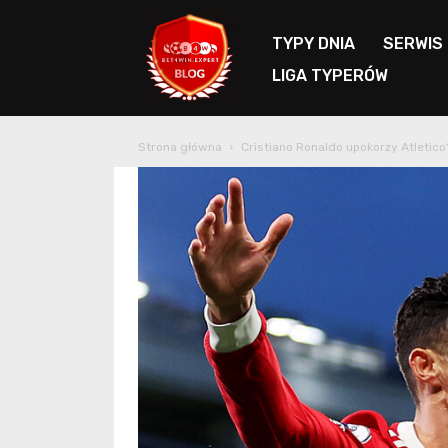
TYPY DNIA
SERWIS
LIGA TYPERÓW
Blog
Strona główna
Cristiano Ronaldo upokorzy Atletico?
Bet4Win.expert