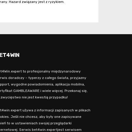
rany. Hazard związany jest z ryzykiem.
ET4WIN
t4Win.expert to profesjonalny międzynarodowy
rwis doradczy – typerzy z całego świata, przyjazny
pport, wygodne powiadomienia, aplikacja mobilna,
rtyfikat GAMBLEAWARE i wiele więcej. Przekonaj się,
 zwycięstwo nie jest kwestią przypadku!
t4win.expert używa z informacji zapisanych w plikach
okies. Jeśli nie chcesz, aby były one zapisywane
ień to w ustawieniach swojej przeglądarki
ternetowej. Serwis bet4win.expertjest serwisem