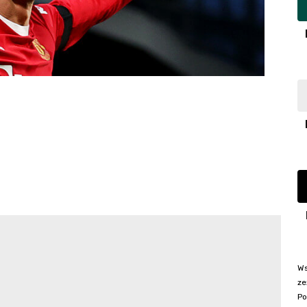
Ws
ze
Po