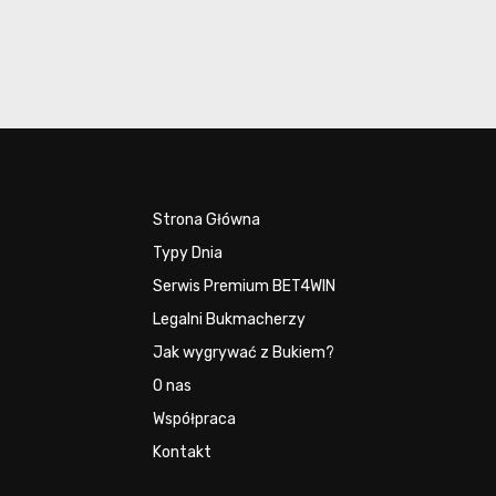
Strona Główna
Typy Dnia
Serwis Premium BET4WIN
Legalni Bukmacherzy
Jak wygrywać z Bukiem?
O nas
Współpraca
Kontakt