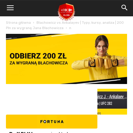
Blog
Bet4Win.expert
Strona główna
Blachowicz vs Ankalayev | Typy, kursy, analiza | 200
Pln za wygraną Jana Błachowicza
n