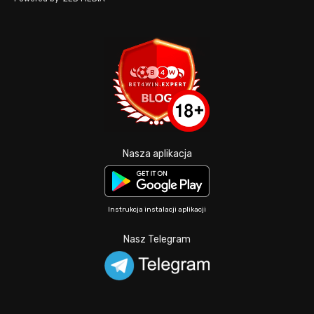
Nasza aplikacja
Instrukcja instalacji aplikacji
Nasz Telegram