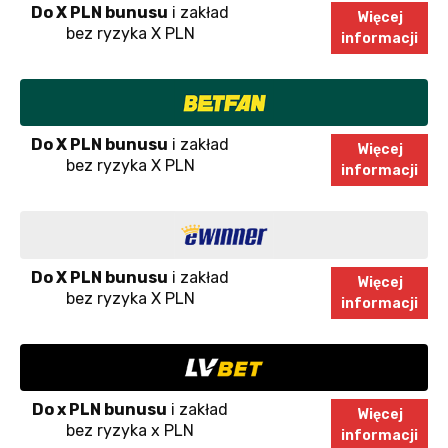
Do X PLN bunusu
i zakład
Więcej
bez ryzyka X PLN
informacji
Do X PLN bunusu
i zakład
Więcej
bez ryzyka X PLN
informacji
Do X PLN bunusu
i zakład
Więcej
bez ryzyka X PLN
informacji
Do x PLN bunusu
i zakład
Więcej
bez ryzyka x PLN
informacji