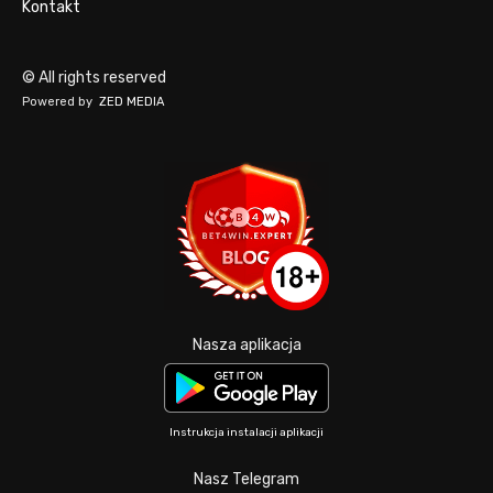
Kontakt
© All rights reserved
Powered by
ZED MEDIA
Nasza aplikacja
Instrukcja instalacji aplikacji
Nasz Telegram