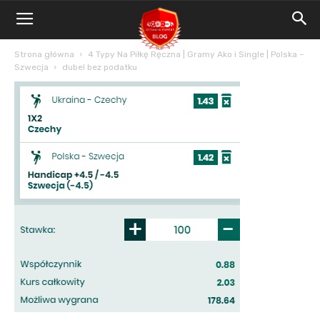
Blog
Bet4Win.expert
Strona główna
4 Typy Na Piłkę Ręczna | Gramy Ako i Single | Polska –
Szwecja
dubel bez podatku