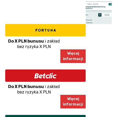
Do X PLN bunusu
i zakład
bez ryzyka X PLN
Więcej
informacji
Do X PLN bunusu
i zakład
bez ryzyka X PLN
Więcej
informacji