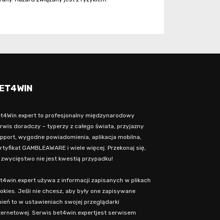
ET4WIN
t4Win.expert to profesjonalny międzynarodowy
rwis doradczy – typerzy z całego świata, przyjazny
pport, wygodne powiadomienia, aplikacja mobilna,
rtyfikat GAMBLEAWARE i wiele więcej. Przekonaj się,
 zwycięstwo nie jest kwestią przypadku!
t4win.expert używa z informacji zapisanych w plikach
okies. Jeśli nie chcesz, aby były one zapisywane
ień to w ustawieniach swojej przeglądarki
ternetowej. Serwis bet4win.expertjest serwisem