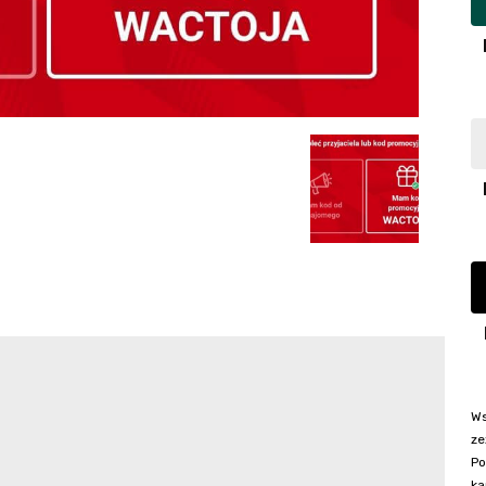
Ws
ze
Po
ka