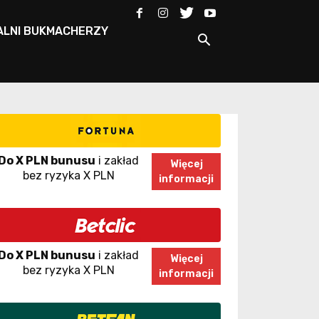
ALNI BUKMACHERZY
Do X PLN bunusu
i zakład
Więcej
bez ryzyka X PLN
informacji
Do X PLN bunusu
i zakład
Więcej
bez ryzyka X PLN
informacji