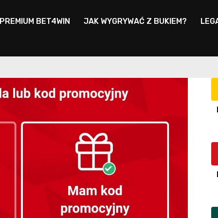
 PREMIUM BET4WIN
JAK WYGRYWAĆ Z BUKIEM?
LEG