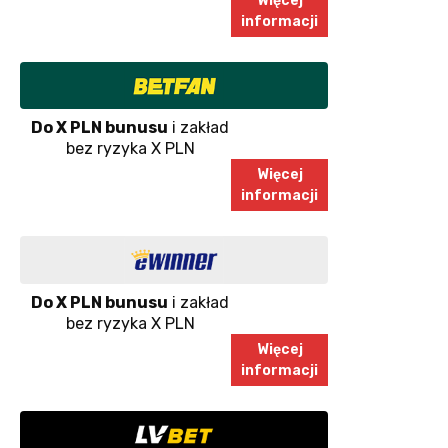
Więcej
informacji
Do X PLN bunusu
i zakład
bez ryzyka X PLN
Więcej
informacji
Do X PLN bunusu
i zakład
bez ryzyka X PLN
Więcej
informacji