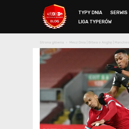
TYPY DNIA
SERWIS
LIGA TYPERÓW
Blog
Strona główna
Mecz Dnia | Bitwa o Anglię | Manches
Bet4Win.expert