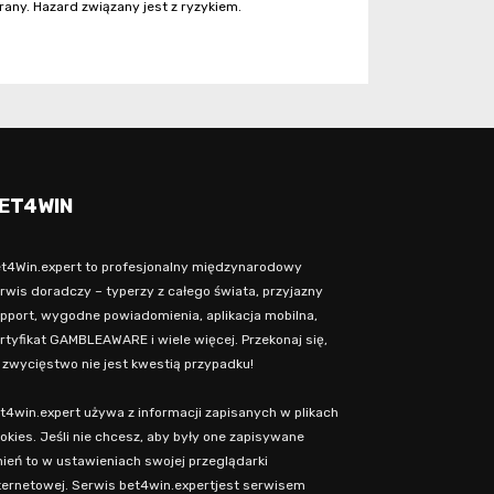
rany. Hazard związany jest z ryzykiem.
ET4WIN
t4Win.expert to profesjonalny międzynarodowy
rwis doradczy – typerzy z całego świata, przyjazny
pport, wygodne powiadomienia, aplikacja mobilna,
rtyfikat GAMBLEAWARE i wiele więcej. Przekonaj się,
 zwycięstwo nie jest kwestią przypadku!
t4win.expert używa z informacji zapisanych w plikach
okies. Jeśli nie chcesz, aby były one zapisywane
ień to w ustawieniach swojej przeglądarki
ternetowej. Serwis bet4win.expertjest serwisem