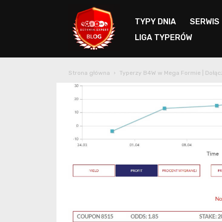
TYPY DNIA
SERWIS
LIGA TYPERÓW
Blog
Strona główna
Typerzy B4W w Mega Formie | Dołącz
Bet4Win.expert