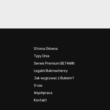
Strona Główna
Typy Dnia
Serwis Premium BET4WIN
Legalni Bukmacherzy
Jak wygrywać z Bukiem?
O nas
Współpraca
Kontakt