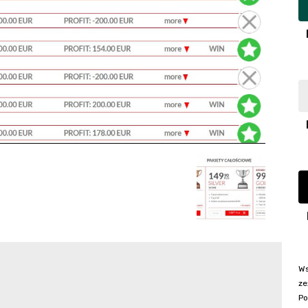
Ws
ze
Po