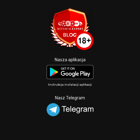
Nasza aplikacja
Instrukcja instalacji aplikacji
Nasz Telegram