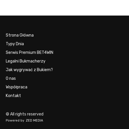
Strona Główna
Typy Dnia
Serwis Premium BET4WIN
Legalni Bukmacherzy
Jak wygrywać z Bukiem?
O nas
Współpraca
Kontakt
© All rights reserved
Powered by
ZED MEDIA