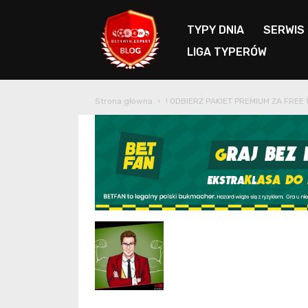
TYPY DNIA
SERWIS
LIGA TYPERÓW
Blog
Strona główna
! ODBIERZ PAKIET PREMIUM ZA FREE 
Bet4Win.expert