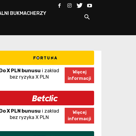
ALNI BUKMACHERZY
Do X PLN bunusu
i zakład
Więcej
bez ryzyka X PLN
informacji
Do X PLN bunusu
i zakład
Więcej
bez ryzyka X PLN
informacji