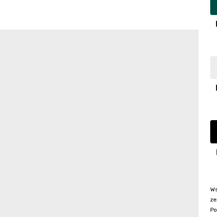
Ws
ze
Po