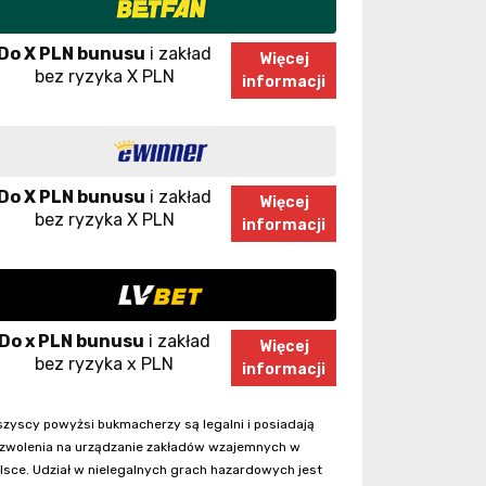
Do X PLN bunusu
i zakład
Więcej
bez ryzyka X PLN
informacji
Do X PLN bunusu
i zakład
Więcej
bez ryzyka X PLN
informacji
Do x PLN bunusu
i zakład
Więcej
bez ryzyka x PLN
informacji
zyscy powyżsi bukmacherzy są legalni i posiadają
zwolenia na urządzanie zakładów wzajemnych w
lsce. Udział w nielegalnych grach hazardowych jest