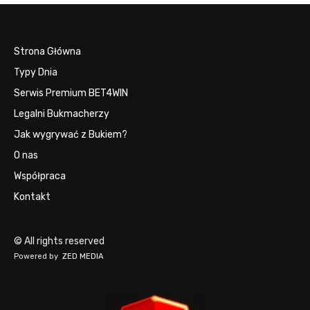
Strona Główna
Typy Dnia
Serwis Premium BET4WIN
Legalni Bukmacherzy
Jak wygrywać z Bukiem?
O nas
Współpraca
Kontakt
© All rights reserved
Powered by
ZED MEDIA