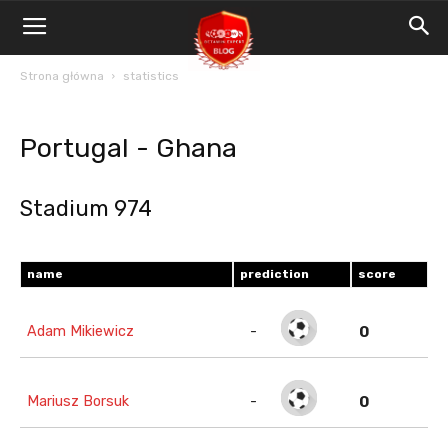
Blog
Bet4Win.expert
Strona główna
statistics
Portugal - Ghana
Stadium 974
name
prediction
score
Adam Mikiewicz
-
0
Mariusz Borsuk
-
0