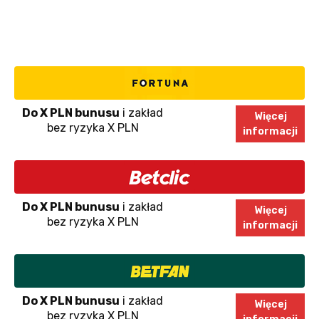
Do X PLN bunusu
i zakład
Więcej
bez ryzyka X PLN
informacji
Do X PLN bunusu
i zakład
Więcej
bez ryzyka X PLN
informacji
Do X PLN bunusu
i zakład
Więcej
bez ryzyka X PLN