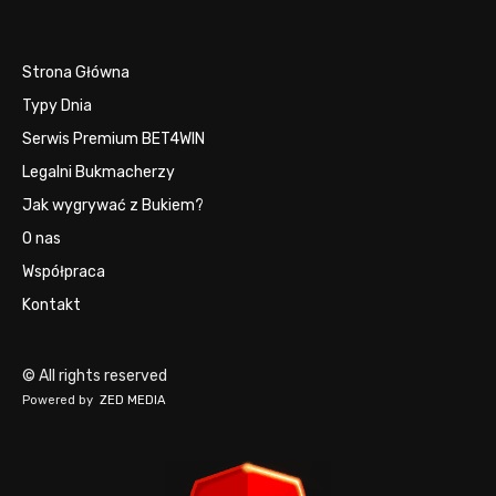
Strona Główna
Typy Dnia
Serwis Premium BET4WIN
Legalni Bukmacherzy
Jak wygrywać z Bukiem?
O nas
Współpraca
Kontakt
© All rights reserved
Powered by
ZED MEDIA