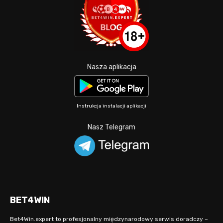
Nasza aplikacja
Instrukcja instalacji aplikacji
Nasz Telegram
BET4WIN
Bet4Win.expert to profesjonalny międzynarodowy serwis doradczy –